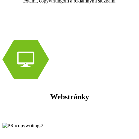
textami, copywritingom a reklamnými službami.
Webstránky